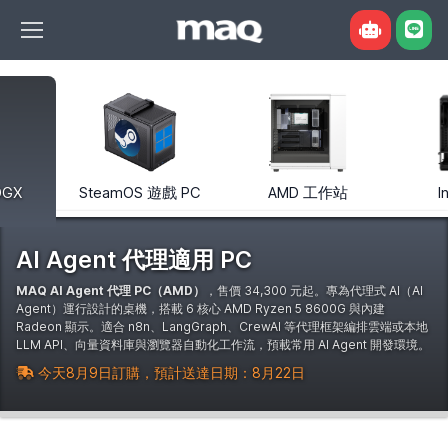
您好，我是 MAQ 組機諮詢小助手。告訴我用
 DGX
SteamOS 遊戲 PC
AMD 工作站
I
途、預算或想跑的模型，我幫您對照現售機型與
現價。也可以直接點下面的例子問我。
AI Agent 代理適用 PC
MAQ AI Agent 代理 PC（AMD）
，售價
34,300
元起。專為代理式 AI（AI
Agent）運行設計的桌機，搭載 6 核心 AMD Ryzen 5 8600G 與內建
Radeon 顯示。適合 n8n、LangGraph、CrewAI 等代理框架編排雲端或本地
LLM API、向量資料庫與瀏覽器自動化工作流，預載常用 AI Agent 開發環境。
今天8月9日訂購，預計送達日期：8月22日