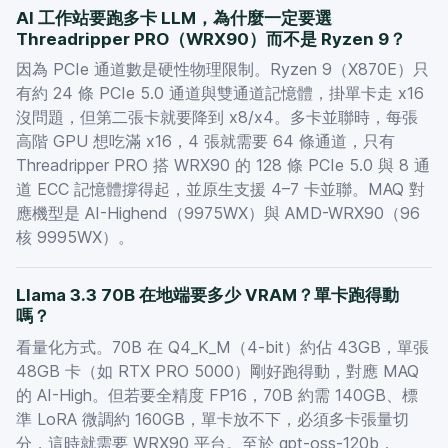
AI 工作站要跑多卡 LLM，為什麼一定要選
Threadripper PRO（WRX90）而不是 Ryzen 9？
因為 PCIe 通道數是硬性物理限制。Ryzen 9（X870E）只
有約 24 條 PCIe 5.0 通道與雙通道記憶體，掛單卡走 x16
沒問題，但第二張卡就要降到 x8/x4。多卡並聯時，每張
高階 GPU 想吃滿 x16，4 張就需要 64 條通道，只有
Threadripper PRO 搭 WRX90 的 128 條 PCIe 5.0 與 8 通
道 ECC 記憶體撐得起，並原生支援 4–7 卡並聯。MAQ 對
應機型是 AI-Highend（9975WX）與 AMD-WRX90（96
核 9995WX）。
Llama 3.3 70B 在地端要多少 VRAM？單卡跑得動
嗎？
看量化方式。70B 在 Q4_K_M（4-bit）約佔 43GB，單張
48GB 卡（如 RTX PRO 5000）剛好跑得動，對應 MAQ
的 AI-High。但若要全精度 FP16，70B 約需 140GB、標
準 LoRA 微調約 160GB，單卡放不下，必須多卡張量切
分，這時就需要 WRX90 平台。至於 gpt-oss-120b，