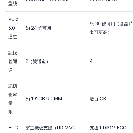
型號
PCIe
約 80 條可用（含晶
5.0
約 24 條可用
道可更高）
通道
記憶
體通
2（雙通道）
4
道
記憶
體容
約 192GB UDIMM
數百 GB
量上
限
ECC
需主機板支援（UDIMM）
支援 RDIMM ECC