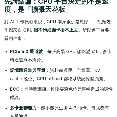
先講結論：CPU 平台決定的不是速
度，是「擴張天花板」
對 AI 工作負載來說，CPU 本身很少是瓶頸——瓶頸幾
乎都來自
GPU 餵不飽
或
顯卡掛不上去
。所以選平台要
看四件事：
PCIe 5.0 通道數
：每張高階 GPU 想吃滿 x16，多卡
時通道夠不夠分。
記憶體通道與容量
：資料前處理、向量庫、KV
cache 溢位、CPU offload 都吃系統記憶體頻寬。
ECC
：長時間訓練／推論要避免位元翻轉造成的隱性
錯誤。
多卡並聯能力
：能不能原生掛 4–7 張卡、每張都有
充足通道。