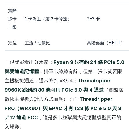
實際
多卡
1 卡為主（第 2 卡降速）
2–3 卡
上限
定位
主流 / 性價比
高階桌面（HEDT）
一眼就能看出分水嶺：
Ryzen 9 只有約 24 條 PCIe 5.0
與雙通道記憶體
，掛單卡綽綽有餘，但第二張卡就要跟
主機板搶通道、通常降到 x8/x4；
Threadripper
9960X 跳到約 80 條可用 PCIe 5.0 與 4 通道
（實際條
數依主機板與計入方式而異）；而
Threadripper
PRO（WRX90）與 EPYC 才有 128 條 PCIe 5.0 與 8
／12 通道 ECC
，這是多卡並聯與大記憶體模型真正的
入場券。