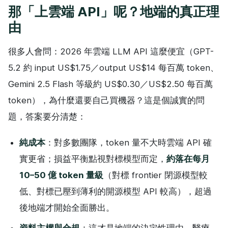
那「上雲端 API」呢？地端的真正理
由
很多人會問：2026 年雲端 LLM API 這麼便宜（GPT-
5.2 約 input US$1.75／output US$14 每百萬 token、
Gemini 2.5 Flash 等級約 US$0.30／US$2.50 每百萬
token），為什麼還要自己買機器？這是個誠實的問
題，答案要分清楚：
純成本
：對多數團隊，token 量不大時雲端 API 確
實更省；損益平衡點視對標模型而定，
約落在每月
10–50 億 token 量級
（對標 frontier 閉源模型較
低、對標已壓到薄利的開源模型 API 較高），超過
後地端才開始全面勝出。
資料主權與合規
：這才是地端的決定性理由。醫療、