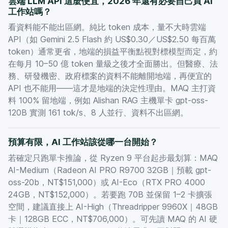
雲端 LLM API 這麼便宜，2026 年還有必要自己買 AI
工作站嗎？
看資料能不能出區網。純比 token 成本，量不大時雲端
API（如 Gemini 2.5 Flash 約 US$0.30／US$2.50 每百萬
token）通常更省，地端的損益平衡點視對標模型而定，約
在每月 10–50 億 token 量級之後才全面勝出。但醫療、法
務、研發機密、政府標案的資料不能離開地端，再便宜的
API 也不能用——這才是地端的決定性理由。MAQ 主打資
料 100% 留地端，例如 Alishan RAG 主機單卡 gpt-oss-
120B 實測 161 tok/s、8 人並行、資料不出區網。
預算有限，AI 工作站該從哪一台開始？
若確定只跑單卡推論，從 Ryzen 9 平台起步最划算：MAQ
AI-Medium（Radeon AI PRO R9700 32GB｜預載 gpt-
oss-20b，NT$151,000）或 AI-Eco（RTX PRO 4000
24GB，NT$152,000）。若要跑 70B 並保留 1–2 卡擴張
空間，建議直接上 AI-High（Threadripper 9960X｜48GB
卡｜128GB ECC，NT$706,000）。可先讀 MAQ 的 AI 硬