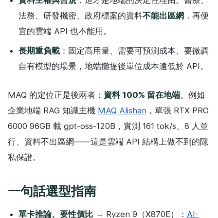
法務、研發機密、政府標案的資料
不能出區網
，再便
宜的雲端 API 也不能用。
長期重負載
：固定高用量、需要可預測成本、要微調
自有模型的場景，地端攤提後單位成本遠低於 API。
MAQ 的定位正是後兩者：
資料 100% 留在地端
。例如
企業地端 RAG 知識主機
MAQ Alishan
，單張 RTX PRO
6000 96GB 載 gpt-oss-120B，實測 161 tok/s、8 人並
行、資料不出區網——這是雲端 API 結構上做不到的隱
私保證。
一句話選型指南
單卡推論、要性價比
→ Ryzen 9（X870E）：
AI-