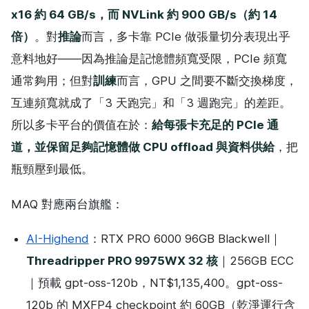
x16 約 64 GB/s，而 NVLink 約 900 GB/s（約 14
倍）
。對
推論
而言，多卡靠 PCIe 做張量切分表現出乎
意料地好——因為推論是記憶體頻寬受限，PCIe 頻寬
通常夠用；但對
訓練
而言，GPU 之間要不斷交換梯度，
互連頻寬就成了「3 天跑完」和「3 週跑完」的差距。
所以多卡平台的價值在於：
給每張卡充足的 PCIe 通
道，並保留足夠記憶體做 CPU offload 與資料供給
，把
瓶頸壓到最低。
MAQ 對應兩台旗艦：
AI-Highend
：RTX PRO 6000 96GB Blackwell｜
Threadripper PRO 9975WX 32 核
｜256GB ECC
｜預載 gpt-oss-120b，NT$1,135,400。gpt-oss-
120b 的 MXFP4 checkpoint 約 60GB（乾淨運行含