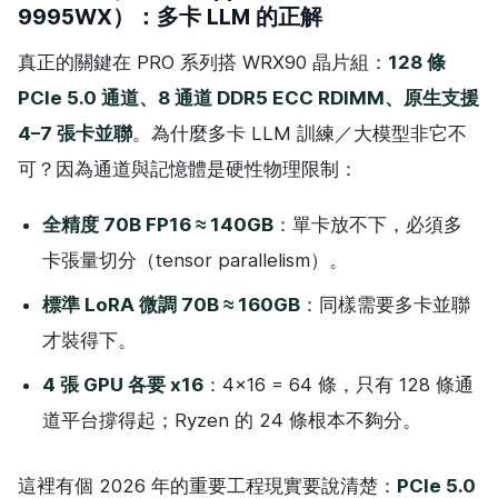
9995WX）：多卡 LLM 的正解
真正的關鍵在 PRO 系列搭 WRX90 晶片組：
128 條
PCIe 5.0 通道、8 通道 DDR5 ECC RDIMM、原生支援
4–7 張卡並聯
。為什麼多卡 LLM 訓練／大模型非它不
可？因為通道與記憶體是硬性物理限制：
全精度 70B FP16 ≈ 140GB
：單卡放不下，必須多
卡張量切分（tensor parallelism）。
標準 LoRA 微調 70B ≈ 160GB
：同樣需要多卡並聯
才裝得下。
4 張 GPU 各要 x16
：4×16 = 64 條，只有 128 條通
道平台撐得起；Ryzen 的 24 條根本不夠分。
這裡有個 2026 年的重要工程現實要說清楚：
PCIe 5.0