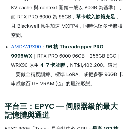
KV cache 與 context 開銷一般以 80GB 為基準），
而 RTX PRO 6000 為 96GB，
單卡載入餘裕充足
，
且 Blackwell 原生加速 MXFP4，同時保留多卡擴張
空間。
AMD-WRX90
：
96 核 Threadripper PRO
9995WX
｜RTX PRO 6000 96GB｜256GB ECC｜
WRX90 原生
4–7 卡並聯
，NT$1,402,200。這是
「要做全精度訓練、標準 LoRA、或把多張 96GB 卡
串成數百 GB VRAM 池」的最終形態。
平台三：EPYC — 伺服器級的最大
記憶體與通道
EPYC 9005「Turin」是資料中心 CPU：
最高 192 核、