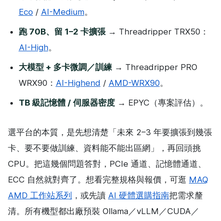
Eco
/
AI-Medium
。
跑 70B、留 1–2 卡擴張
→ Threadripper TRX50：
AI-High
。
大模型 + 多卡微調／訓練
→ Threadripper PRO
WRX90：
AI-Highend
/
AMD-WRX90
。
TB 級記憶體 / 伺服器密度
→ EPYC（專案評估）。
選平台的本質，是先想清楚「未來 2–3 年要擴張到幾張
卡、要不要做訓練、資料能不能出區網」，再回頭挑
CPU。把這幾個問題答對，PCIe 通道、記憶體通道、
ECC 自然就對齊了。想看完整規格與報價，可逛
MAQ
AMD 工作站系列
，或先讀
AI 硬體選購指南
把需求釐
清。所有機型都出廠預裝 Ollama／vLLM／CUDA／