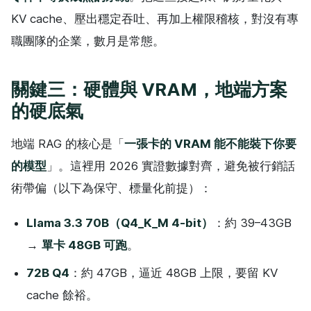
KV cache、壓出穩定吞吐、再加上權限稽核，對沒有專
職團隊的企業，數月是常態。
關鍵三：硬體與 VRAM，地端方案
的硬底氣
地端 RAG 的核心是「
一張卡的 VRAM 能不能裝下你要
的模型
」。這裡用 2026 實證數據對齊，避免被行銷話
術帶偏（以下為保守、標量化前提）：
Llama 3.3 70B（Q4_K_M 4-bit）
：約 39–43GB
→
單卡 48GB 可跑
。
72B Q4
：約 47GB，逼近 48GB 上限，要留 KV
cache 餘裕。