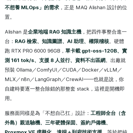
不想養 MLOps」的需求
，正是 MAQ Alishan 設計的位
置。
Alishan 是
企業地端 RAG 知識主機
，把四件事整合進一
台：
RAG 檢索、知識圖譜、AI 助理、權限稽核
。硬體
跑 RTX PRO 6000 96GB，
單卡載 gpt-oss-120B、實
測 161 tok/s、支援 8 人並行、資料不出區網
。出廠就
預裝 Ollama／ComfyUI／CUDA／Docker／vLLM／
MLX／n8n／LangGraph／CrewAI——也就是說，你
自建時要逐一整合除錯的那整套 stack，這裡是開機即
用。
服務面同樣是為「不想自己扛」設計：
工程師全台（含
外島）親送驗機、三年硬體保固、簽約戶備機、
Proxmox VE 虛擬化、遠端＋到府技術支援
。等於把純