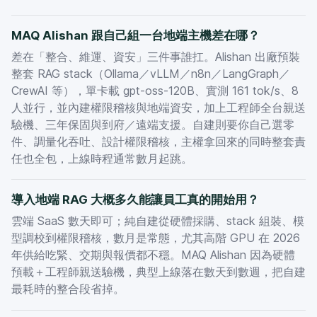
MAQ Alishan 跟自己組一台地端主機差在哪？
差在「整合、維運、資安」三件事誰扛。Alishan 出廠預裝
整套 RAG stack（Ollama／vLLM／n8n／LangGraph／
CrewAI 等），單卡載 gpt-oss-120B、實測 161 tok/s、8
人並行，並內建權限稽核與地端資安，加上工程師全台親送
驗機、三年保固與到府／遠端支援。自建則要你自己選零
件、調量化吞吐、設計權限稽核，主權拿回來的同時整套責
任也全包，上線時程通常數月起跳。
導入地端 RAG 大概多久能讓員工真的開始用？
雲端 SaaS 數天即可；純自建從硬體採購、stack 組裝、模
型調校到權限稽核，數月是常態，尤其高階 GPU 在 2026
年供給吃緊、交期與報價都不穩。MAQ Alishan 因為硬體
預載＋工程師親送驗機，典型上線落在數天到數週，把自建
最耗時的整合段省掉。