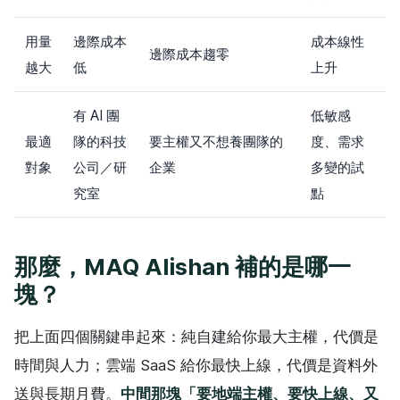
用量
邊際成本
成本線性
邊際成本趨零
越大
低
上升
有 AI 團
低敏感
最適
隊的科技
要主權又不想養團隊的
度、需求
對象
公司／研
企業
多變的試
究室
點
那麼，MAQ Alishan 補的是哪一
塊？
把上面四個關鍵串起來：純自建給你最大主權，代價是
時間與人力；雲端 SaaS 給你最快上線，代價是資料外
送與長期月費。
中間那塊「要地端主權、要快上線、又