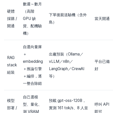
數週～數月
硬體
（高階
下單後親送驗機（含外
採購 /
GPU 缺
當天開通
島）
開通
貨、配機驗
機）
自選向量庫
＋
出廠預裝（Ollama／
RAG
embedding
vLLM／n8n／
平台已備
stack
＋推論引擎
LangGraph／CrewAI
好
組裝
＋編排，逐
等）
一整合除錯
自己選模
模型
預載 gpt-oss-120B，
型、量化、
呼叫 API
部署 /
實測 161 tok/s、8 人並
測 VRAM
即可