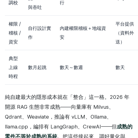
調校
行
與吞吐
權限 /
平台提供
自行設計實
內建權限稽核＋地端資
稽核 /
（資料外
作
安
資安
送）
典型
上線
數月起跳
數天～數週
數天
時程
純自建最大的隱形成本就在「整合」這一格。2026 年
開源 RAG 生態非常成熟——向量庫有 Milvus、
Qdrant、Weaviate，推論有 vLLM、Ollama、
llama.cpp，編排有 LangGraph、CrewAI——但
成熟的
零件不等於成熟的系統
。把這些接起來、調好量化與