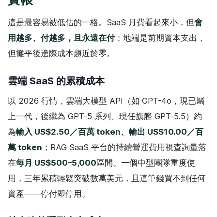
這是最容易被低估的一格。SaaS 月費看起來小，但
會
用越多、付越多，且永遠在付
；地端是前期資本支出，
但攤平後邊際成本趨近於零。
雲端 SaaS 的累積成本
以 2026 行情，雲端大模型 API（如 GPT-4o，現已屬
上一代，後繼為 GPT-5 系列、現任旗艦 GPT-5.5）約
為
輸入 US$2.50／百萬 token、輸出 US$10.00／百
萬 token
；RAG SaaS 平台的持續營運費用視查詢量落
在
每月 US$500–5,000
區間。一個中型團隊重度使
用，三年累積輕鬆突破數萬美元，且這筆錢買不到任何
資產——停付即停用。