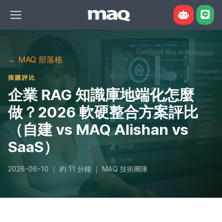
← MAQ 部落格
採購評比
企業 RAG 知識庫地端化怎麼
做？2026 軟硬整合方案評比
您好，我是 MAQ 組機諮詢小助手。告訴我用
（自建 vs MAQ Alishan vs
途、預算或想跑的模型，我幫您對照現售機型與
SaaS）
現價。也可以直接點下面的例子問我。
2026-06-10 ｜ 約 11 分鐘 ｜ MAQ 技術團隊