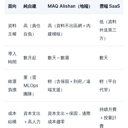
面向
純自建
MAQ Alishan（地端）
雲端 SaaS
低（資料
資料
高（責任
高（資料不出區網＋內
外送第三
主權
自負）
建稽核）
方）
導入
數月起
數天～數週
數天
時間
重（需
維運
輕（含保固＋到府／遠
輕（平台
MLOps
負擔
端支援）
代管）
團隊）
持續月費
成本
資本支出
資本支出＋保固，邊際
＋按量計
結構
＋高人力
成本趨零
費