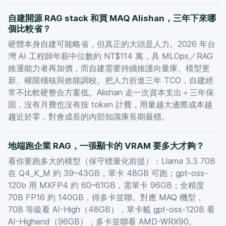
自建開源 RAG stack 和買 MAQ Alishan，三年下來哪
個比較省？
硬體本身自建可能略省，但真正的大頭是人力。2026 年台
灣 AI 工程師年薪中位數約 NT$114 萬，具 MLOps／RAG
維運能力者再加價，而自建需要持續維護向量庫、模型更
新、權限稽核與效能調校。把人力折進三年 TCO，自建經
常不比軟硬整合方案低。Alishan 走一次資本支出＋三年保
固，沒有月費也沒有按 token 計費，用量越大邊際成本越
趨近於零，對會成長的內部知識庫長期最穩。
地端跑企業 RAG，一張顯卡的 VRAM 要多大才夠？
看你要跑多大的模型（保守標量化前提）：Llama 3.3 70B
在 Q4_K_M 約 39–43GB，單卡 48GB 可跑；gpt-oss-
120b 用 MXFP4 約 60–61GB，需單卡 96GB；全精度
70B FP16 約 140GB，得多卡並聯。對應 MAQ 機型，
70B 等級看 AI-High（48GB），單卡載 gpt-oss-120B 看
AI-Highend（96GB），多卡並聯看 AMD-WRX90。